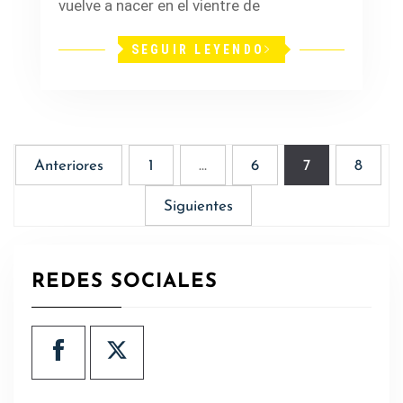
vuelve a nacer en el vientre de
SEGUIR LEYENDO
Paginación
Anteriores
1
…
6
7
8
de
Siguientes
entradas
REDES SOCIALES