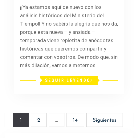
¡¡Ya estamos aquí de nuevo con los
análisis históricos del Ministerio del
Tiempo!! Y no sabéis la alegría que nos da,
porque esta nueva – y ansiada –
temporada viene repletita de anécdotas
históricas que queremos compartir y
comentar con vosotros. De modo que, sin
más dilación, vamos a meternos
SEGUIR LEYENDO
Paginación
1
2
…
14
Siguientes
de
entradas