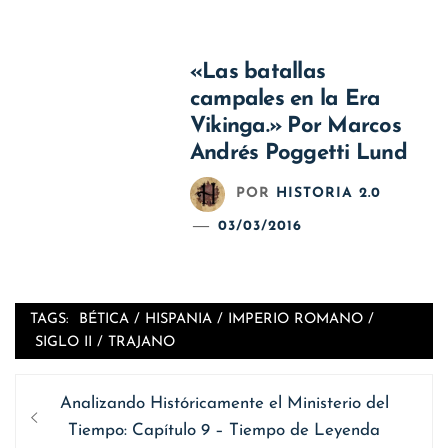
«Las batallas
campales en la Era
Vikinga.» Por Marcos
Andrés Poggetti Lund
POR
HISTORIA 2.0
03/03/2016
TAGS:
BÉTICA
/
HISPANIA
/
IMPERIO ROMANO
/
SIGLO II
/
TRAJANO
Navegación
Entrada
Analizando Históricamente el Ministerio del
de
anterior
Tiempo: Capítulo 9 – Tiempo de Leyenda