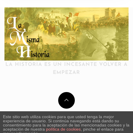
LA HISTORIA ES UN INCESANTE VOLVER A
EMPEZAR
Este sitio web utiliza cookies para que usted tenga la mejor
experiencia de usuario. Si continúa navegando está dando su
consentimiento para la aceptación de las mencionadas cookies y la
aceptación de nuestra
política de cookies
, pinche el enlace para