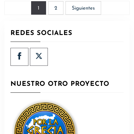
Paginación
1
2
Siguientes
de
entradas
REDES SOCIALES
NUESTRO OTRO PROYECTO