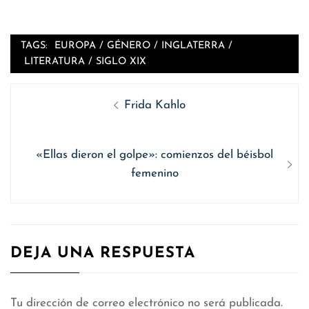
TAGS:
EUROPA
/
GÉNERO
/
INGLATERRA
/
LITERATURA
/
SIGLO XIX
Navegación
Entrada
Frida Kahlo
de
anterior
entradas
Siguiente
«Ellas dieron el golpe»: comienzos del béisbol
entrada:
femenino
DEJA UNA RESPUESTA
Tu dirección de correo electrónico no será publicada.