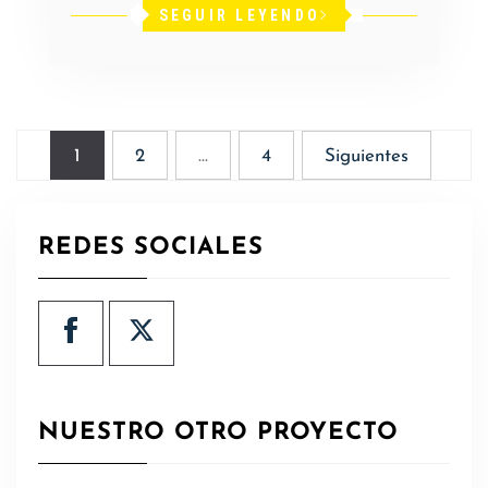
SEGUIR LEYENDO
Paginación
1
2
…
4
Siguientes
de
entradas
REDES SOCIALES
NUESTRO OTRO PROYECTO