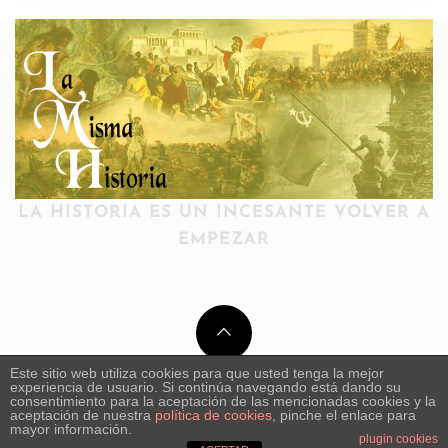
LA HISTORIA ES UN INCESANTE VOLVER A
EMPEZAR
Este sitio web utiliza cookies para que usted tenga la mejor
experiencia de usuario. Si continúa navegando está dando su
consentimiento para la aceptación de las mencionadas cookies y la
aceptación de nuestra
política de cookies
, pinche el enlace para
mayor información.
plugin cookies