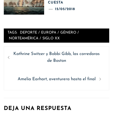
CUESTA
15/05/2018
TAGS:
DEPORTE
/
EUROPA
/
GÉNERO
/
NORTEAMÉRICA
/
SIGLO XX
Navegación
Entrada
Kathrine Switzer y Bobbi Gibb, las corredoras
de
anterior
de Boston
entradas
Siguiente
Amelia Earhart, aventurera hasta el final
entrada:
DEJA UNA RESPUESTA