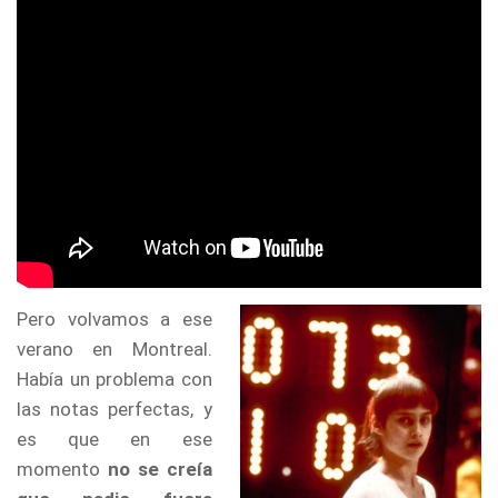
Pero volvamos a ese
verano en Montreal.
Había un problema con
las notas perfectas, y
es que en ese
momento
no se creía