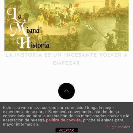
LA HISTORIA ES UN INCESANTE VOLVER A
EMPEZAR
Este sitio web utiliza cookies para que usted tenga la mejor
experiencia de usuario. Si continúa navegando está dando su
consentimiento para la aceptación de las mencionadas cookies y la
aceptación de nuestra
política de cookies
, pinche el enlace para
mayor información.
plugin cookies
ACEPTAR