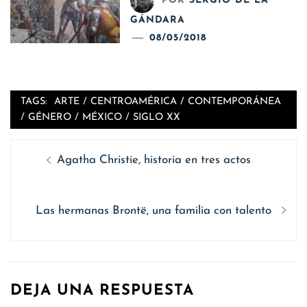
POR
SERGIO DE LA
GÁNDARA
08/05/2018
TAGS:
ARTE
/
CENTROAMÉRICA
/
CONTEMPORÁNEA
/
GÉNERO
/
MÉXICO
/
SIGLO XX
Navegación
Entrada
Agatha Christie, historia en tres actos
de
anterior
entradas
Siguiente
Las hermanas Brontë, una familia con talento
entrada:
DEJA UNA RESPUESTA