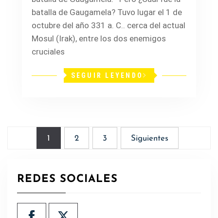
batalla de Gaugamela? Tuvo lugar el 1 de
octubre del año 331 a. C.. cerca del actual
Mosul (Irak), entre los dos enemigos
cruciales
SEGUIR LEYENDO
Paginación
1
2
3
Siguientes
de
entradas
REDES SOCIALES