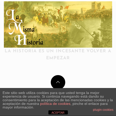
LA HISTORIA ES UN INCESANTE VOLVER A
EMPEZAR
Este sitio web utiliza cookies para que usted tenga la mejor
experiencia de usuario. Si continúa navegando está dando su
consentimiento para la aceptación de las mencionadas cookies y la
aceptación de nuestra
política de cookies
, pinche el enlace para
mayor información.
plugin cookies
ACEPTAR