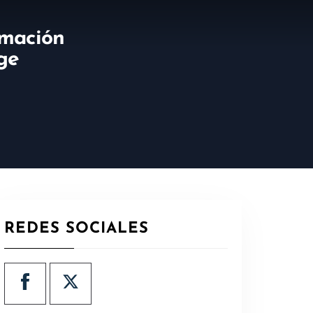
imación
rge
REDES SOCIALES