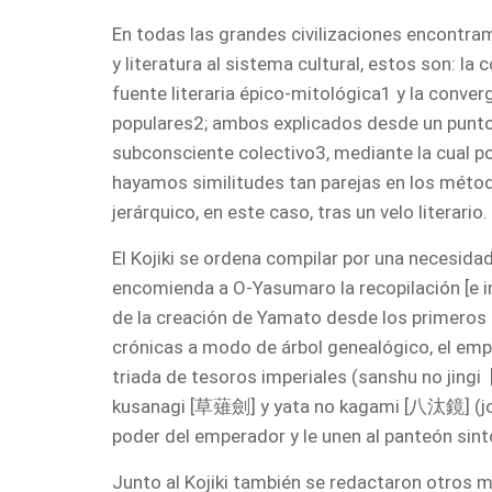
En todas las grandes civilizaciones encontr
y literatura al sistema cultural, estos son: la 
fuente literaria épico-mitológica1 y la conver
populares2; ambos explicados desde un punto d
subconsciente colectivo3, mediante la cual p
hayamos similitudes tan parejas en los méto
jerárquico, en este caso, tras un velo literario.
El Kojiki se ordena compilar por una necesida
encomienda a O-Yasumaro la recopilación [e in
de la creación de Yamato desde los primeros 
crónicas a modo de árbol genealógico, el empe
triada de tesoros imperiales (sanshu no 
kusanagi [草薙劍] y yata no kagami [八汰鏡] (joy
poder del emperador y le unen al panteón sint
Junto al Kojiki también se redactaron otros 