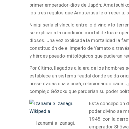
primer emperador-dios de Japón: Amatsuhiko 
los tres regalos que Amaterasu le ofrecería: s
Ninigi sería el vínculo entre lo divino y lo ter
se explicaría la condición mortal de los emp
dioses. Una vez explicada la mortalidad la fam
constitución de el imperio de Yamato a trav
y héroes pseudo-mitológicos que pudieran rec
Por último, llegados a la era de los hombres 
establece un sistema feudal donde se da orige
presentadas una a una6, relacionando cada Uji
complejo Gōzoku que perderían su poder polí
Esta concepción 
poder divino se m
1945, con la derro
Izanami e Izanagi.
emperador Shōwa t