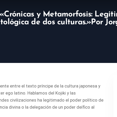
: «Crónicas y Metamorfosis: Legit
itológica de dos culturas.»Por Jo
nte entre el texto príncipe de la cultura japonesa y
r ego latino. Hablamos del Kojiki y las
es civilizaciones ha legitimado el poder político de
a divina o la delegación de un poder deífico al