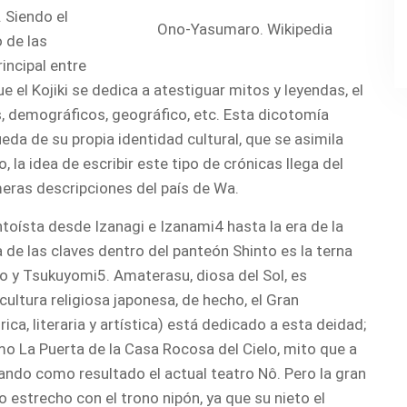
. Siendo el
Ono-Yasumaro. Wikipedia
 de las
incipal entre
e el Kojiki se dedica a atestiguar mitos y leyendas, el
s, demográficos, geográfico, etc. Esta dicotomía
eda de su propia identidad cultural, que se asimila
 la idea de escribir este tipo de crónicas llega del
meras descripciones del país de Wa.
intoísta desde Izanagi e Izanami4 hasta la era de la
de las claves dentro del panteón Shinto es la terna
 y Tsukuyomi5. Amaterasu, diosa del Sol, es
ultura religiosa japonesa, de hecho, el Gran
ica, literaria y artística) está dedicado a esta deidad;
mo La Puerta de la Casa Rocosa del Cielo, mito que a
ando como resultado el actual teatro Nô. Pero la gran
 estrecho con el trono nipón, ya que su nieto el