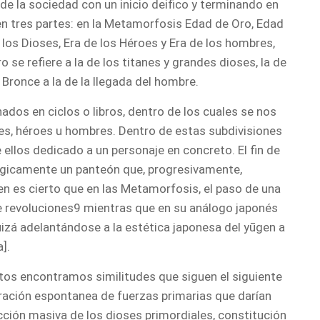
de la sociedad con un inicio deifico y terminando en
en tres partes: en la Metamorfosis Edad de Oro, Edad
e los Dioses, Era de los Héroes y Era de los hombres,
 se refiere a la de los titanes y grandes dioses, la de
 Bronce a la de la llegada del hombre.
os en ciclos o libros, dentro de los cuales se nos
es, héroes u hombres. Dentro de estas subdivisiones
ellos dedicado a un personaje en concreto. El fin de
ógicamente un panteón que, progresivamente,
en es cierto que en las Metamorfosis, el paso de una
e revoluciones9 mientras que en su análogo japonés
zá adelantándose a la estética japonesa del yūgen a
].
tos encontramos similitudes que siguen el siguiente
eración espontanea de fuerzas primarias que darían
ción masiva de los dioses primordiales, constitución