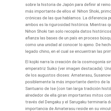
sobre la historia de Japón para definir al reino
más importante de ellos el Nihon Shoki, primo
crónicas de las que hablamos. La diferencia pr
ambos es la rigurosidad histórica. Mientras qu
Nihon Shoki tan solo recopila datos histórico
afianza las bases de un país en proceso búsqu
como una unidad al conocer lo ajeno. De hecho,
legado chino, en el cual se encuentran las pri
El kojiki narra la creación de la cosmogonía s
emperatriz Suiko (ver imagen destacada). Una 
de los augustos dioses: Amaterasu, Susanowo
posiblemente la más importante dentro de la c
Santuario de Ise (con tan larga tradición histór
alrededor de ella giran importantes mitos co
través del Dengaku y el Sarugaku terminaría d
importancia de Amaterasu reside en su vinculo