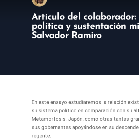
Artículo del colaborador
política y sustentación m
Salvador Ramiro
En este ensayo estudiaremos la relación existe
su sistema político en comparación con su alte
Metamorfosis. Japón, como otras tantas grand
sus gobernantes apoyándose en su descendenci
regente.