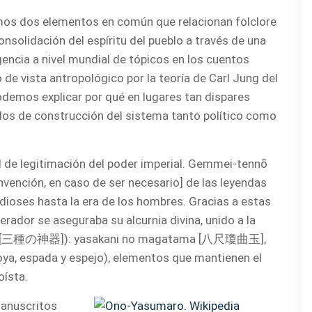
amos dos elementos en común que relacionan folclore
consolidación del espíritu del pueblo a través de una
gencia a nivel mundial de tópicos en los cuentos
e vista antropológico por la teoría de Carl Jung del
odemos explicar por qué en lugares tan dispares
dos de construcción del sistema tanto político como
d de legitimación del poder imperial. Gemmei-tennō
vención, en caso de ser necesario] de las leyendas
dioses hasta la era de los hombres. Gracias a estas
rador se aseguraba su alcurnia divina, unido a la
jingi [三種の神器]): yasakani no magatama [八尺瓊曲玉],
a, espada y espejo), elementos que mantienen el
oísta.
manuscritos