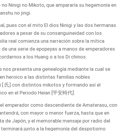
no Ninigi no Mikoto, que ampararía su hegemonía en
anshu no jingi.
renal, pues con el mito El dios Ninigi y las dos hermanas
eradores a pesar de su consanguineidad con los
ilia real comienza una narración sobre la mítica
és de una serie de epopeyas a manos de emperadores
ordarnos a los Huang o a los Di chinos.
se nos presenta una genealogía mediante la cual se
n heroico a las distintas familias nobles
 [ 氏] con distintos mikotos y formando así el
tico en el Periodo Heian [平安時代].
del emperador como descendiente de Amaterasu, con
antendrá, con mayor o menor fuerza, hasta que en
ta de Japón, y el memorable mensaje por radio del
erminará junto a la hegemonía del despotismo