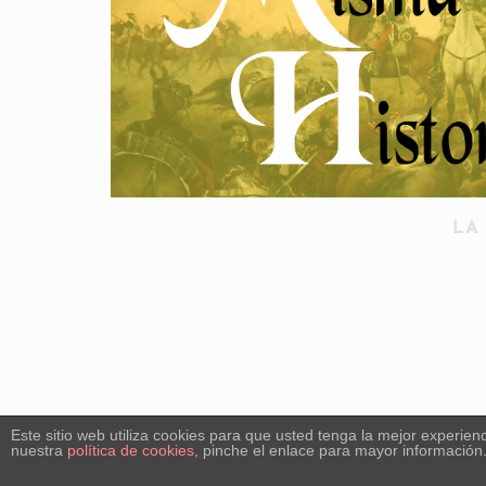
LA
Este sitio web utiliza cookies para que usted tenga la mejor experi
nuestra
política de cookies
, pinche el enlace para mayor información