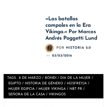
«Las batallas
campales en la Era
Vikinga.» Por Marcos
Andrés Poggetti Lund
POR
HISTORIA 2.0
03/03/2016
TAGS:
8 DE MARZO
/
BÓNÐI
/
DIA DE LA MUJER
/
EGIPTO
/
HISTORIA DE GÉNERO
/
HÚSFREYJA
/
MUJER EGIPCIA
/
MUJER VIKINGA
/
NBT PR
/
SEÑORA DE LA CASA
/
VIKINGOS
Navegación