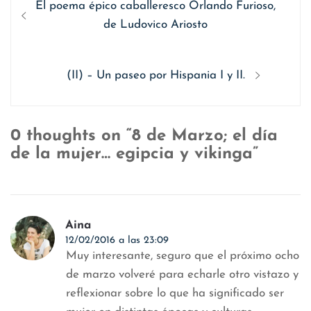
Entrada
El poema épico caballeresco Orlando Furioso,
de
anterior
de Ludovico Ariosto
entradas
Siguiente
(II) – Un paseo por Hispania I y II.
entrada:
0 thoughts on “8 de Marzo; el día
de la mujer… egipcia y vikinga”
Aina
12/02/2016 a las 23:09
Muy interesante, seguro que el próximo ocho
de marzo volveré para echarle otro vistazo y
reflexionar sobre lo que ha significado ser