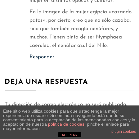
mujer en distintas épocas y culturas.
En la imagen de la mujer egipcia «cazando
patos», por cierto, creo que no sólo cazaba,
sino que también recogía nenúfares, y
muchos. Tienen pinta de ser Nymphaea
caerulea, el nenúfar azul del Nilo.
Responder
DEJA UNA RESPUESTA
Tu dirección de correo electrónico no será publicada.
Este sitio web utiliza cookies para que usted tenga la mejor
Los campos obligatorios están marcados con
*
experiencia de usuario. Si continúa navegando está dando su
consentimiento para la aceptación de las mencionadas cookies y la
aceptación de nuestra
política de cookies
, pinche el enlace para
mayor información.
COMENTARIO
*
plugin cookies
ACEPTAR