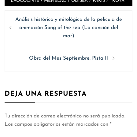
LAOCOONTE
/
MENELAO
/
ODISEA
/
PARIS
/
TROYA
Navegación
Entrada
Análisis histórico y mitológico de la película de
de
anterior
animación Song of the sea (La canción del
entradas
mar)
Siguiente
Obra del Mes Septiembre: Pista II
entrada:
DEJA UNA RESPUESTA
Tu dirección de correo electrónico no será publicada.
Los campos obligatorios están marcados con
*