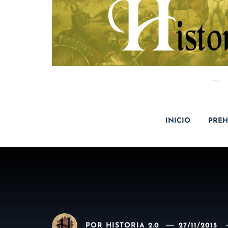
INICIO
PREH
POR
HISTORIA 2.0
27/11/2015