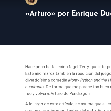
«Arturo» por Enrique Du
Hace poco ha fallecido Nigel Terry, que interp
Este año marca también la reedición del juego 
divertidísima comedia
Monty Python and the Ho
cuadrada
). De forma que me parece tan buen 
fue y volverá, Arturo de Pendragón.
A lo largo de este artículo, se asume que el 
personajes más importantes del mito. Estos s