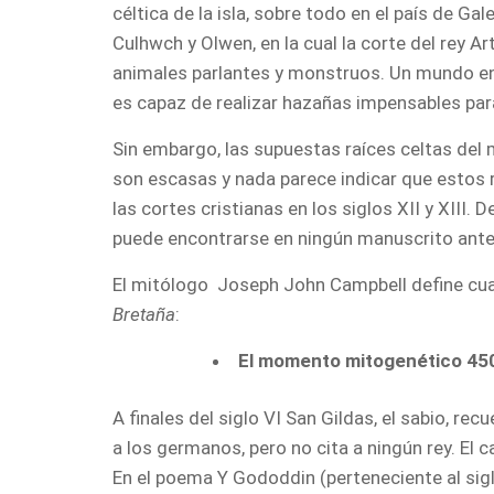
céltica de la isla, sobre todo en el país de Ga
Culhwch y Olwen, en la cual la corte del rey
animales parlantes y monstruos. Un mundo en 
es capaz de realizar hazañas impensables par
Sin embargo, las supuestas raíces celtas del 
son escasas y nada parece indicar que estos r
las cortes cristianas en los siglos XII y XIII.
puede encontrarse en ningún manuscrito anter
El mitólogo Joseph John Campbell define cua
Bretaña
:
El momento mitogenético 45
A finales del siglo VI San Gildas, el sabio, re
a los germanos, pero no cita a ningún rey. El 
En el poema Y Gododdin (perteneciente al siglo