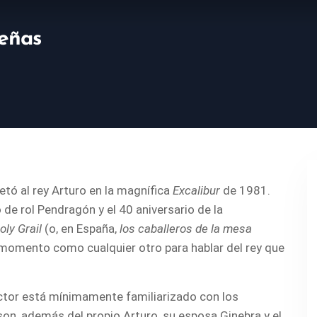
eñas
retó al rey Arturo en la magnífica
Excalibur
de 1981.
de rol Pendragón y el 40 aniversario de la
ly Grail
(o, en España,
los caballeros de la mesa
momento como cualquier otro para hablar del rey que
lector está mínimamente familiarizado con los
on, además del propio Arturo, su esposa Ginebra y el