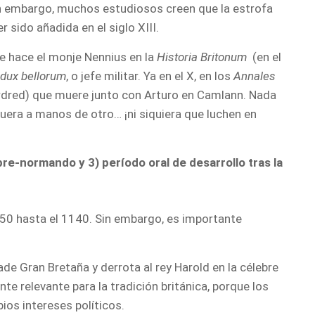
in embargo, muchos estudiosos creen que la estrofa
r sido añadida en el siglo XIII.
ue hace el monje Nennius en la
Historia Britonum
(en el
dux bellorum
, o jefe militar. Ya en el X, en los
Annales
ordred) que muere junto con Arturo en Camlann. Nada
uera a manos de otro… ¡ni siquiera que luchen en
pre-normando y 3) período oral de desarrollo tras la
950 hasta el 1140. Sin embargo, es importante
e Gran Bretaña y derrota al rey Harold en la célebre
e relevante para la tradición británica, porque los
ios intereses políticos.