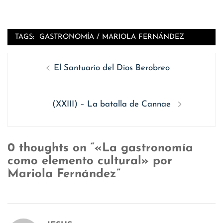
TAGS:
GASTRONOMÍA
/
MARIOLA FERNÁNDEZ
Navegación
Entrada
El Santuario del Dios Berobreo
de
anterior
entradas
Siguiente
(XXIII) – La batalla de Cannae
entrada:
0 thoughts on “«La gastronomía
como elemento cultural» por
Mariola Fernández”