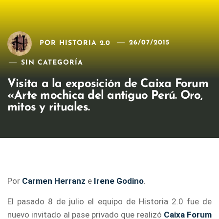
POR
HISTORIA 2.0
26/07/2015
SIN CATEGORÍA
Visita a la exposición de Caixa Forum
«Arte mochica del antiguo Perú. Oro,
mitos y rituales.
Por
Carmen Herranz
e
Irene Godino
.
El pasado 8 de julio el equipo de Historia 2.0 fue de
nuevo invitado al pase privado que realizó
Caixa Forum