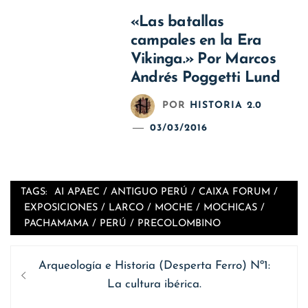
«Las batallas
campales en la Era
Vikinga.» Por Marcos
Andrés Poggetti Lund
POR
HISTORIA 2.0
03/03/2016
TAGS:
AI APAEC
/
ANTIGUO PERÚ
/
CAIXA FORUM
/
EXPOSICIONES
/
LARCO
/
MOCHE
/
MOCHICAS
/
PACHAMAMA
/
PERÚ
/
PRECOLOMBINO
Navegación
Entrada
Arqueología e Historia (Desperta Ferro) Nº1:
de
anterior
La cultura ibérica.
entradas