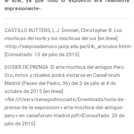
al azar, ya que todo lo expuesto era realmente
impresionante-.
CASTILLO BUTTERS, L.J. Donnan, Christopher B.
Los
mochicas del norte y los mochicas del sur
[en línea]:
<http://sanjosedemoro.pucp.edu.pe/04i_articulos.html>
[Consultado: 15 de julio de 2015]
DOSIER DE PRENSA. El arte mochica del antiguo Perú.
Oro, mitos y rituales podrá visitarse en CaixaForum
Madrid (Paseo del Padro, 36) del 3 de julio al 4 de
octubre de 2015 [en línea]:
<file:///Users/irenegodinocueto/Downloads/nota-de-
prensa-de-la-exposicion-i-arte-mochica-del-antiguo-
peru-i-en-caixaforum-madrid.pdf>[Consultado: 20 de
julio de 2015]