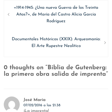
Navegación
Entrada
«1914-1945: ¿Una nueva Guerra de los Treinta
de
anterior
Años?», de María del Castro Alicia García
entradas
Rodríguez
Siguiente
Documentales Históricos (XXIX): Arqueomanía:
entrada:
El Arte Rupestre Neolítico
0 thoughts on “Biblia de Gutenberg:
la primera obra salida de imprenta”
José María
07/02/2016 a las 21:38
¡La imprenta!