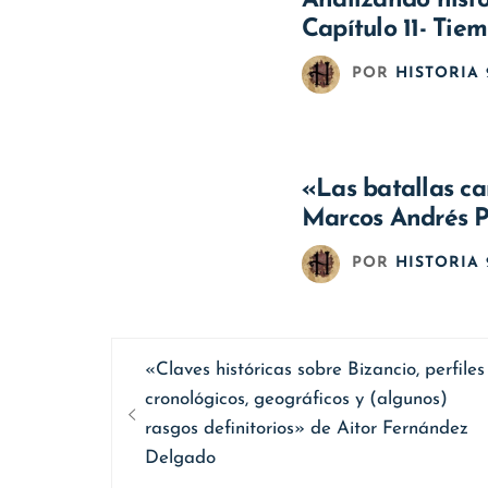
Analizando histó
Capítulo 11- Tie
POR
HISTORIA 
«Las batallas ca
Marcos Andrés P
POR
HISTORIA 
Navegación
Entrada
«Claves históricas sobre Bizancio, perfiles
de
anterior
cronológicos, geográficos y (algunos)
entradas
rasgos definitorios» de Aitor Fernández
Delgado