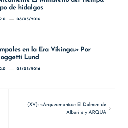
ricamente El Ministerio del Tiempo:
mpo de hidalgos
2.0
08/03/2016
mpales en la Era Vikinga.» Por
oggetti Lund
2.0
03/03/2016
Siguiente
(XV): «Arqueomanía»: El Dolmen de
entrada:
Alberite y ARQUA