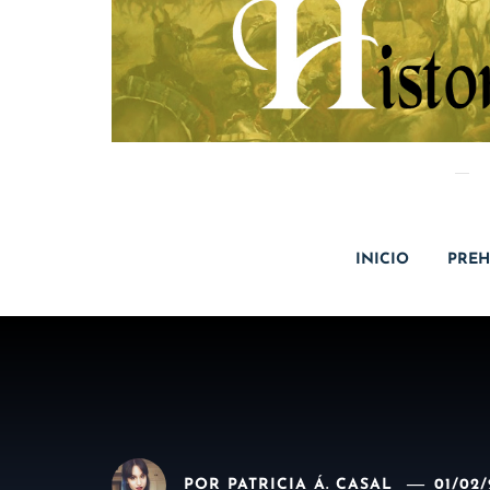
INICIO
PREH
POR
PATRICIA Á. CASAL
01/02/