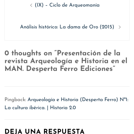
Navegación
Entrada
(IX) – Ciclo de Arqueomanía
de
anterior
entradas
Siguiente
Análisis histórico: La dama de Oro (2015)
entrada:
0 thoughts on “Presentación de la
revista Arqueología e Historia en el
MAN. Desperta Ferro Ediciones”
Pingback:
Arqueología e Historia (Desperta Ferro) Nº1:
La cultura ibérica. | Historia 2.0
DEJA UNA RESPUESTA