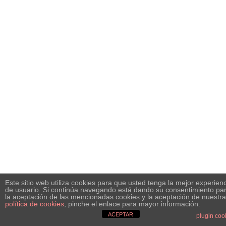
Este sitio web utiliza cookies para que usted tenga la mejor experien
de usuario. Si continúa navegando está dando su consentimiento pa
la aceptación de las mencionadas cookies y la aceptación de nuestra
política de cookies
, pinche el enlace para mayor información.
ACEPTAR
plugin coo