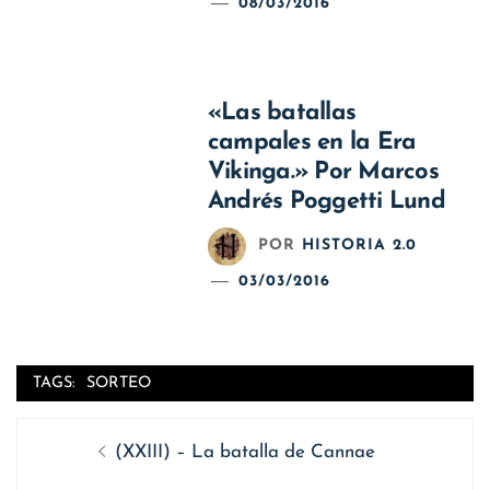
08/03/2016
«Las batallas
campales en la Era
Vikinga.» Por Marcos
Andrés Poggetti Lund
POR
HISTORIA 2.0
03/03/2016
TAGS:
SORTEO
Navegación
Entrada
(XXIII) – La batalla de Cannae
de
anterior