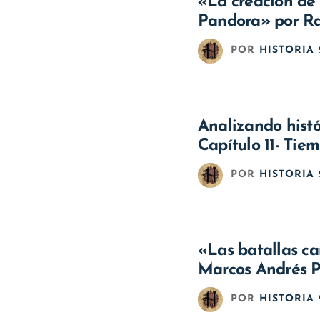
«La creación de 
Pandora» por R
POR
HISTORIA 
Analizando histó
Capítulo 11- Tie
POR
HISTORIA 
«Las batallas ca
Marcos Andrés P
POR
HISTORIA 