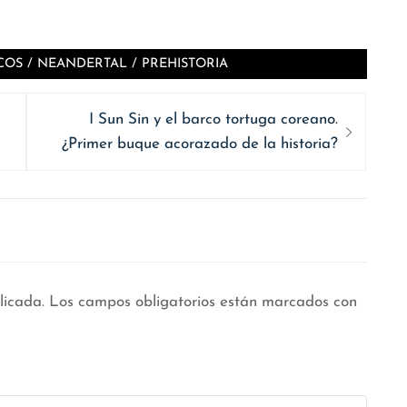
COS
/
NEANDERTAL
/
PREHISTORIA
Siguiente
I Sun Sin y el barco tortuga coreano.
entrada:
¿Primer buque acorazado de la historia?
licada.
Los campos obligatorios están marcados con