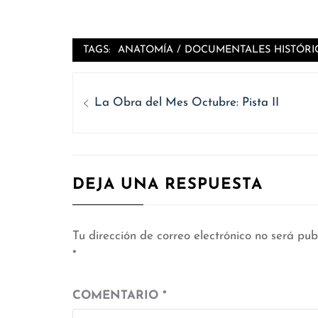
TAGS:
ANATOMÍA
/
DOCUMENTALES HISTÓRI
Navegación
de
Entrada
La Obra del Mes Octubre: Pista II
anterior
entradas
DEJA UNA RESPUESTA
Tu dirección de correo electrónico no será pub
*
COMENTARIO
*