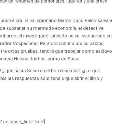
os hay un resumen de personajes, lugares y una breve
estra era. El ex legionario Marco Didio Falco salva a
as de subsanar su mermada economía, el detective
mbargo, el investigador privado se ve involucrado en
ador Vespasiano. Para descubrir a los culpables,
entre otras pruebas, tendrá que trabajar como esclavo
diosa Helena Justina, prima de Sosia.
¿qué hacía Sosia en el Foro ese día?, ¿por qué
is las respuestas sólo tenéis que abrir el libro y
’ collapse_link=’true’]