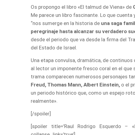
Os propongo el libro «El talmud de Viena» de
Me parece un libro fascinante. Lo que cuenta
“nos sumerge en la historia de
una saga famil
peregrinaje hasta alcanzar su verdadero sue
desde el periodo que va desde la firma del Tr
del Estado de Israel.
Una etapa convulsa, dramática, de continuos c
al lector un imponente fresco coral en el que 
trama comparecen numerosos personajes tanto
Freud, Thomas Mann, Albert Einstein,
o el p
un periodo histórico que, como un espejo ro
realmente».
[/spoiler]
[spoiler title=’Raul Rodrigo Esquerdo – 
collapse_link=’true’]