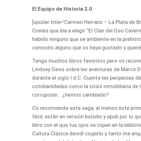
El Equipo de Historia 2.0
[spoiler title=’Carmen Herranz – La Plata de Bri
Creíais que iba a elegir “El Clan del Oso Cave
habido ninguno que se ambiente en la prehist
conocéis alguno que os haya gustado y queré
Tengo muchos libros favoritos pero os recomie
Lindsey Davis sobre las aventuras de Marco D
durante el siglo I d.C. Cuenta las peripecias 
cotidianidades como la crisis inmobiliaria de l
corrupción… ¿hemos cambiado?
Os recomiendo esta saga, al menos este prim
fácil, están en versión bolsillo y epub por lo q
libro con el que tus ojos se topan en la bibliot
Cultura Clásica decidí cogerlo y tanto me en