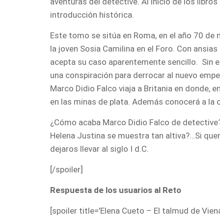
aventuras del detective. Al inicio de los libr
introducción histórica.
Este tomo se sitúa en Roma, en el año 70 de nu
la joven Sosia Camilina en el Foro. Con ansi
acepta su caso aparentemente sencillo. Sin e
una conspiración para derrocar al nuevo emper
Marco Didio Falco viaja a Britania en donde, 
en las minas de plata. Además conocerá a la o
¿Cómo acaba Marco Didio Falco de detective? ,
Helena Justina se muestra tan altiva?…Si queré
dejaros llevar al siglo I d.C.
[/spoiler]
Respuesta de los usuarios al Reto
[spoiler title=’Elena Cueto – El talmud de Viena