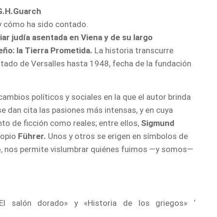
G.H.Guarch
 y cómo ha sido contado.
iar judía asentada en Viena y de su largo
ño: la Tierra Prometida.
La historia transcurre
atado de Versalles hasta 1948, fecha de la fundación
ambios políticos y sociales en la que el autor brinda
se dan cita las pasiones más intensas, y en cuya
 de ficción como reales; entre ellos,
Sigmund
ropio
Führer.
Unos y otros se erigen en símbolos de
to, nos permite vislumbrar quiénes fuimos —y somos—
«El salón dorado» y «Historia de los griegos» ‘