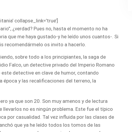
tania’ collapse_link=’true’]
rnario”, ¿verdad? Pues no, hasta el momento no ha
oria que me haya gustado-y he leído unos cuantos-. Si
is recomendármelo os invito a hacerlo.
ndo, sobre todo a los principiantes, la saga de
idio Falco, un detective privado del Imperio Romano
de este detective en clave de humor, contando
a época y las recalificaciones del terreno, la
ero ya que son 20. Son muy amenos y de lectura
ue llevarlos no es ningún problema. Este fue el típico
eca por casualidad. Tal vez influida por las clases de
ganchó que ya he leído todos los tomos de las