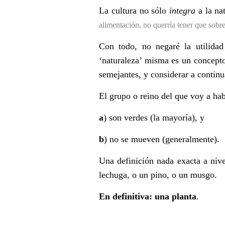
La cultura no sólo
integra
a la na
alimentació
n, no querr
ía tener que sobre
Con todo, no negaré la utilidad 
‘naturaleza
’
misma es un concepto 
semejantes, y considerar a continu
El grupo o reino del que voy a hab
a
) son verdes (la mayoría), y
b
) no se mueven (generalmente).
Una definición nada exacta a nive
lechuga, o un pino, o un musgo.
En definitiva: una planta
.