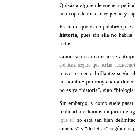
Quizás a alguien le suene a pelícu
una copa de más entre pecho y esp
Es cierto que es un palabro que sa
historia
, pues sin ella no habría
todos.
Como somos una especie antropo
cró
nicas, seguro que ser
ían vaca-cé
ntr
mayor o menor brillantez según el
tal nombre: por muy cuarta dimensi
no es ya “historia”, sino “biología
Sin embargo, y como suele pasar 
realidad a echarnos un jarro de ag
no est
á tan bien delimita
(que sí)
ciencias” y “de letras” según nos