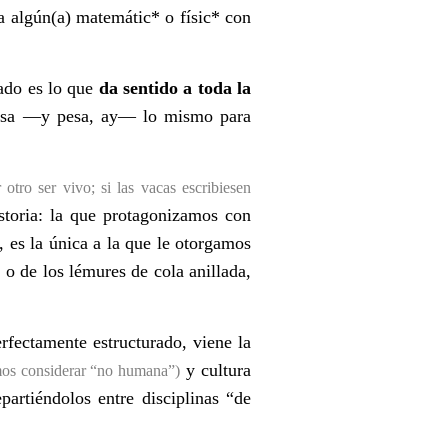
ría algún(a) matemá
tic* o f
ísic* con
cado es lo que
da sentido a toda la
asa —y pesa, ay— lo mismo para
otro ser vivo; si las vacas escribiesen
storia: la que protagonizamos con
 es la única a la que le otorgamos
 o de los lémures de cola anillada,
fectamente estructurado, viene la
y cultura
mos considerar “no humana”)
partiéndolos entre disciplinas “de