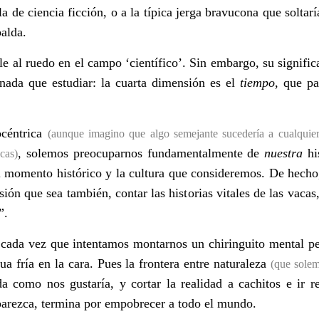
la de ciencia ficción, o a la típica jerga bravucona que solta
alda.
le al ruedo en el campo ‘cientí
fico
’
. Sin embargo, su signifi
 nada que estudiar: la cuarta dimensión es el
tiempo
, que p
céntrica
(aunque imagino que algo semejante sucedería a cualquier 
, solemos preocuparnos fundamentalmente de
nuestra
hi
icas)
 momento histórico y la cultura que consideremos. De hecho,
ón que sea también, contar las historias vitales de las vacas,
”
.
cada vez que intentamos montarnos un chiringuito mental per
ua fría en la cara. Pues la frontera entre naturaleza
(que sole
da como nos gustaría, y cortar la realidad a cachitos e ir re
 parezca, termina por empobrecer a todo el mundo.