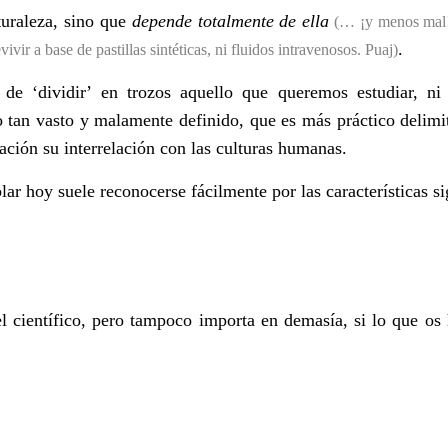
turaleza, sino que
depende totalmente de ella
(… ¡
y menos mal
.
vivir a base de pastillas sinté
ticas, ni fluidos intravenosos. Puaj)
de ‘dividir
’
en trozos aquello que queremos estudiar, n
tan vasto y malamente definido, que es más práctico delimit
ación su interrelación con las culturas humanas.
lar hoy suele reconocerse fácilmente por las características si
l científico, pero tampoco importa en demasía, si lo que os