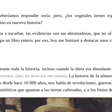
eberí
amos responder ser
ía: pero, ¿los vegetales tienen es
ió
n en
nuestra
historia?
 a escarbar, las evidencias son tan
abrumadoras, que no sé
pa un libro entero; por eso, hoy me limitaré a destacar unos c
urante
toda
la historia; incluso cuando la dieta era abundante
. La historia de la alime
errestres, claro; los peces son otro cuento)
 desde hace 10.000 años, nos habla de revoluciones, guerras
tóricos que apuntan a las tierras cultivadas, y a los frutos de 