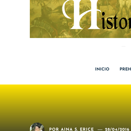
INICIO
PREH
POR
AINA S. ERICE
28/04/2016