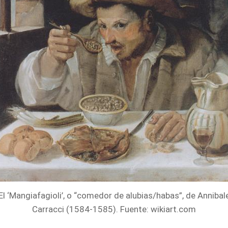
El ‘Mangiafagioli’, o “comedor de alubias/habas”, de Annibal
Carracci (1584-1585). Fuente: wikiart.com