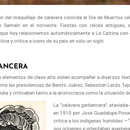
 del maquillaje de calavera colorida al Día de Muertos cel
o Samaín en el noroeste. Fiestas con raíces antiguas, 
nque hoy relacionemos automáticamente a La Catrina con es
ca y crítica a icono de su país en solo un siglo.
BANCERA
n elementos de clase alta solían acompañar a diversos tex
rante las presidencias de Benito Juárez, Sebastián Lerdo Teja
dia y criticaban tanto a la aristocracia como la situación de
La “calavera garbancera”, ataviada
en 1910 por José Guadalupe Posa
crítica a los indígenas humildes 
sus orígenes e intentaban asemeja