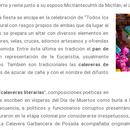
rte y reina junto a su esposo Mictlantecuhtli de Mictlán, el 
la fiesta se encaja en la celebración de “Todos los
ural con rasgos propios de ambas que da lugar al
s se prepara un altar con diversos elementos en
lores, velas, cruces, adornos artesanos y ofrendas
omida. Entre ésta última es tradición el
pan de
n representación de la Eucaristía, usualmente
s. También son tradicionales las
calaveras de
s de azúcar de caña y con el nombre del difunto
“
calaveras literarias
”, composiciones poéticas en
e escriben en vísperas del Día de Muertos como burla a l
recuencia, a políticos y funcionarios corruptos presentá
aron en la etapa colonial por considerarse irrespetuosos, 
”. La Calavera Garbancera de Posada acompañaba origina