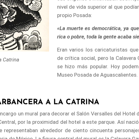
nivel de vida superior al que podía
propio Posada:
«La muerte es democrática, ya que,
rica o pobre, toda la gente acaba si
Eran varios los caricaturistas qu
de crítica social, pero la Calaver
a Catrina
se hizo más popular. Hoy podemo
Museo Posada de Aguascalientes.
ARBANCERA A LA CATRINA
ncargo un mural para decorar el Salón Versalles del Hotel 
ntral, por la proximidad del hotel a este parque. Así nació
se representaban alrededor de ciento cincuenta personajes
ia de México. La figura central del mural es la Calavera Ga