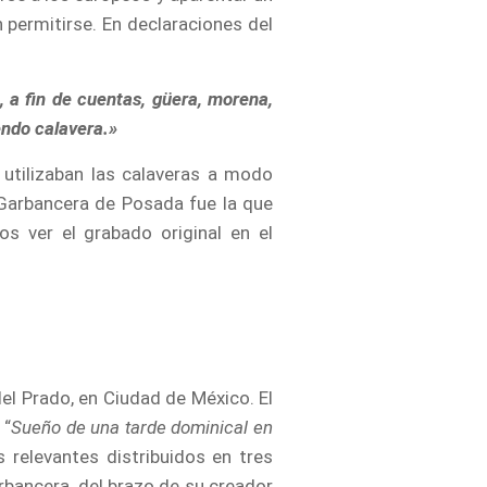
n permitirse. En declaraciones del
 a fin de cuentas, güera, morena,
endo calavera.»
e utilizaban las calaveras a modo
a Garbancera de Posada fue la que
s ver el grabado original en el
del Prado, en Ciudad de México. El
 “
Sueño de una tarde dominical en
 relevantes distribuidos en tres
rbancera, del brazo de su creador