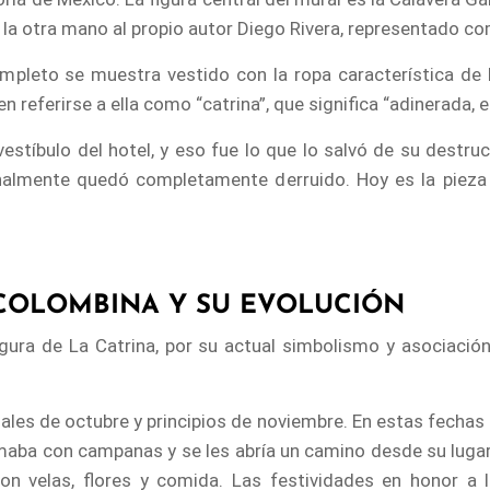
a otra mano al propio autor Diego Rivera, representado co
ompleto se muestra vestido con la ropa característica de l
 en referirse a ella como “catrina”, que significa “adinerada,
vestíbulo del hotel, y eso fue lo que lo salvó de su destru
inalmente quedó completamente derruido. Hoy es la pieza
ECOLOMBINA Y SU EVOLUCIÓN
igura de La Catrina, por su actual simbolismo y asociaci
ales de octubre y principios de noviembre. En estas fechas 
lamaba con campanas y se les abría un camino desde su lugar
n velas, flores y comida. Las festividades en honor a 