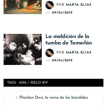
POR
MARTA ELÍAS
09/04/2019
La maldición de la
tumba de Tamerlán
POR
MARTA ELÍAS
09/04/2019
TAGS:
ASIA
/
SIGLO XIV
Navegación
Entrada
Phoolan Devi, la reina de los bandidos
de
anterior