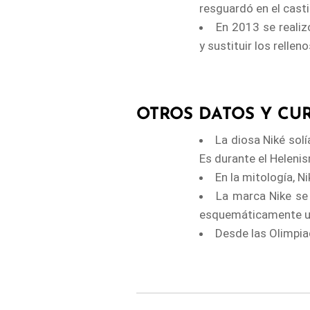
resguardó en el casti
En 2013 se realiz
y sustituir los rellen
OTROS DATOS Y CU
La diosa Niké sol
Es durante el Helenis
En la mitología, N
La marca Nike se 
esquemáticamente un
Desde las Olimpia