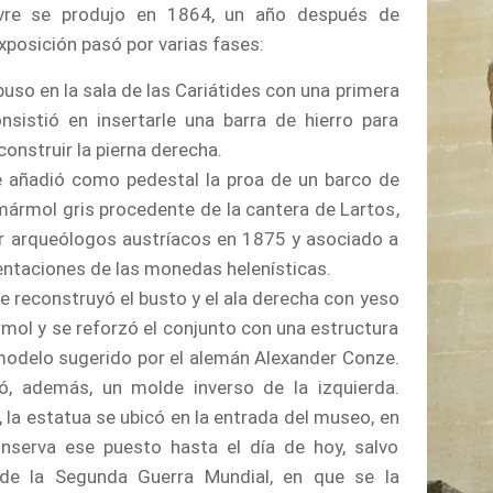
vre se produjo en 1864, un año después de
exposición pasó por varias fases:
uso en la sala de las Cariátides con una primera
nsistió en insertarle una barra de hierro para
construir la pierna derecha.
 añadió como pedestal la proa de un barco de
mármol gris procedente de la cantera de Lartos,
or arqueólogos austríacos en 1875 y asociado a
sentaciones de las monedas helenísticas.
e reconstruyó el busto y el ala derecha con yeso
ol y se reforzó el conjunto con una estructura
modelo sugerido por el alemán Alexander Conze.
izó, además, un molde inverso de la izquierda.
a estatua se ubicó en la entrada del museo, en
onserva ese puesto hasta el día de hoy, salvo
 de la Segunda Guerra Mundial, en que se la