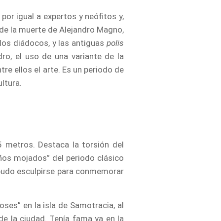
or igual a expertos y neófitos y,
r de la muerte de Alejandro Magno,
 los diádocos, y las antiguas
polis
ro, el uso de una variante de la
tre ellos el arte. Es un periodo de
ltura.
5 metros. Destaca la torsión del
años mojados” del periodo clásico
e pudo esculpirse para conmemorar
ses” en la isla de Samotracia, al
e la ciudad. Tenía fama ya en la