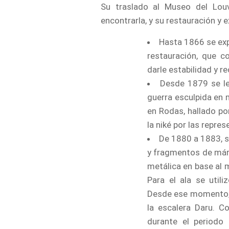
Su traslado al Museo del Lou
encontrarla, y su restauración y 
Hasta 1866 se exp
restauración, que co
darle estabilidad y re
Desde 1879 se le
guerra esculpida en 
en Rodas, hallado p
la niké por las repre
De 1880 a 1883, s
y fragmentos de márm
metálica en base al 
Para el ala se util
Desde ese momento, l
la escalera Daru. C
durante el periodo