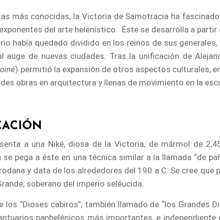
as más conocidas, la Victoria de Samotracia ha fascinado p
xponentes del arte helenístico. Éste se desarrolla a parti
rio había quedado dividido en los reinos de sus generales,
l auge de nuevas ciudades. Tras la unificación de Alejand
koiné
) permitió la expansión de otros aspectos culturales, en
des obras en arquitectura y llenas de movimiento en la escu
CACIÓN
senta a una Niké, diosa de la Victoria, de mármol de 2,4
 se pega a éste en una técnica similar a la llamada “de p
la rodana y data de los alrededores del 190 a.C. Se cree qu
 Grande, soberano del imperio seléucida.
e los “Dioses cabiros”, también llamado de “los Grandes Dio
santuarios panhelénicos más importantes, e independiente d