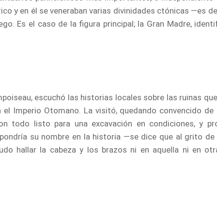
ico y en él se veneraban varias divinidades ctónicas ―es d
go. Es el caso de la figura principal; la Gran Madre, iden
oiseau, escuchó las historias locales sobre las ruinas que
 el Imperio Otomano. La visitó, quedando convencido de q
 con todo listo para una excavación en condiciones, y pr
pondría su nombre en la historia —se dice que al grito d
do hallar la cabeza y los brazos ni en aquella ni en ot