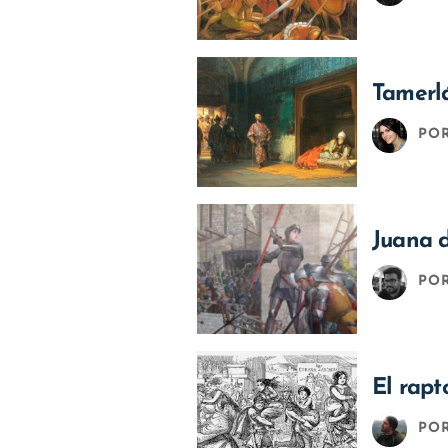
Tamerlá
PO
Juana d
PO
El rapt
PO