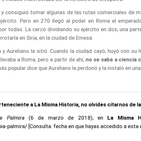
ia y consiguió tomar algunas de las rutas comerciales de m
ejército. Pero en 270 llegó al poder en Roma el empera
or todas. La cercó dividiendo su ejército en dos, una part
rotarla en Siria, en la ciudad de Emesa.
y Aureliano la sitió. Cuando la ciudad cayó, huyó con su hi
llevaba a Roma, pero a partir de ahí,
no se sabe a ciencia c
ás popular dice que Aureliano la perdonó y la instaló en una v
erteneciente a La Misma Historia, no olvides citarnos de l
de Palmira
(6 de marzo de 2018), en
La Misma Hi
ia-palmira/ [Consulta: fecha en que hayas accedido a esta 