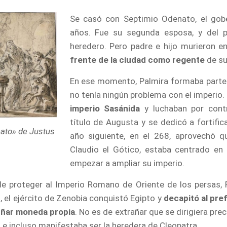
Se casó con Septimio Odenato, el gobe
años. Fue su segunda esposa, y del p
heredero. Pero padre e hijo murieron 
frente de la ciudad como regente
de su
En ese momento, Palmira formaba parte d
no tenía ningún problema con el imperio.
imperio Sasánida
y luchaban por contr
título de Augusta y se dedicó a fortific
ato» de Justus
año siguiente, en el 268, aprovechó 
Claudio el Gótico, estaba centrado en
empezar a ampliar su imperio.
 de proteger al Imperio Romano de Oriente de los persas,
, el ejército de Zenobia conquistó Egipto y
decapitó al pre
uñar moneda propia
. No es de extrañar que se dirigiera pr
e incluso manifestaba ser la heredera de Cleopatra.