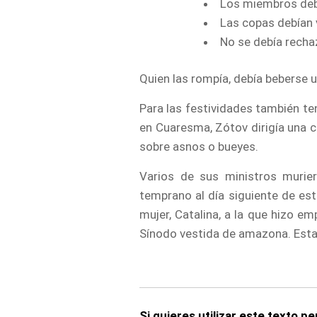
Los miembros deb
Las copas debían 
No se debía rechaz
Quien las rompía, debía beberse
Para las festividades también ten
en Cuaresma, Zótov dirigía una c
sobre asnos o bueyes.
Varios de sus ministros murier
temprano al día siguiente de es
mujer, Catalina, a la que hizo e
Sínodo vestida de amazona. Estas
Si quieres utilizar este texto p