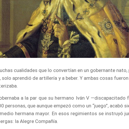
muchas cualidades que lo convertían en un gobernante nato,
v, solo aprendió de artillería y a beber. Y ambas cosas fuer
terizaba.
obernaba a la par que su hermano Iván V —discapacitado 
00 personas, que aunque empezó como un “juego”, acabó sien
u medio hermana mayor. En esos regimientos se instruyó jun
uergas: la Alegre Compañía.