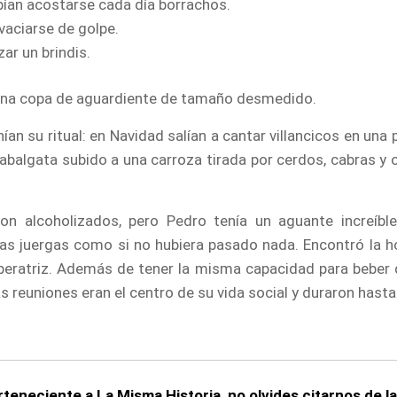
ían acostarse cada día borrachos.
vaciarse de golpe.
ar un brindis.
 una copa de aguardiente de tamaño desmedido.
ían su ritual: en Navidad salían a cantar villancicos en una
abalgata subido a una carroza tirada por cerdos, cabras y o
on alcoholizados, pero Pedro tenía un aguante increíble
tas juergas como si no hubiera pasado nada. Encontró la 
mperatriz. Además de tener la misma capacidad para beber qu
 reuniones eran el centro de su vida social y duraron hasta
erteneciente a La Misma Historia, no olvides citarnos de l