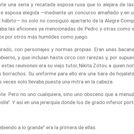
le una seria y recatada esposa rusa que lo alejara de las
bre esposa elegida —mediante un concurso amañado y en u
 hábito— no solo no consiguió apartarlo de la Alegre Comp
aba las aficiones ya mencionadas de Pedro y otras como el 
te por otros más humildes como juego.
urado, con personajes y normas propias. Eran unas bacana
obierno, y que incluían hasta circo con rarezas y, por supues
tas reuniones era su viejo tutor, Nikita Zótov, a quien nom
borrachos. Su uniforme para ello era una tiara de hojalat
as veces solo llevaba puesta una mitra en la cabeza.
te. Pero no uno cualquiera, sino uno obsceno que a menudo 
lla”. Y así en una jerarquía donde los de grado inferior p
biendo a lo grande” era la primera de ellas.