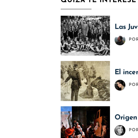
QUIZÁ TE INTERESE
Las Juv
PO
El ince
PO
Origen 
PO