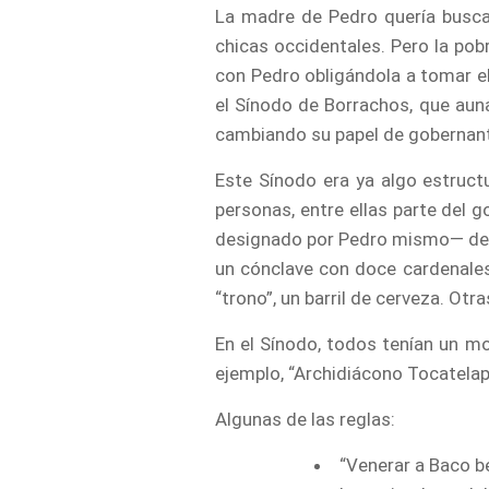
La madre de Pedro quería buscar
chicas occidentales. Pero la po
con Pedro obligándola a tomar el
el Sínodo de Borrachos, que aun
cambiando su papel de gobernan
Este Sínodo era ya algo estruct
personas, entre ellas parte del g
designado por Pedro mismo— de es
un cónclave con doce cardenales 
“trono”, un barril de cerveza. Otr
En el Sínodo, todos tenían un mo
ejemplo, “Archidiácono Tocatelapo
Algunas de las reglas:
“Venerar a Baco be